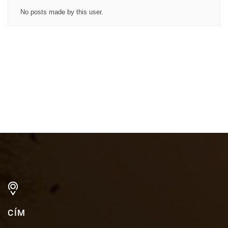
No posts made by this user.
CÍM