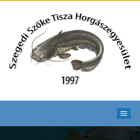
Toggle 