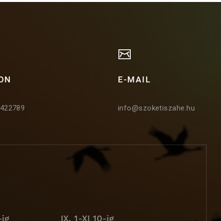
ON
E-MAIL
5422789
info@szoketiszahe.hu
-ig
IX. 1-XI 10-ig