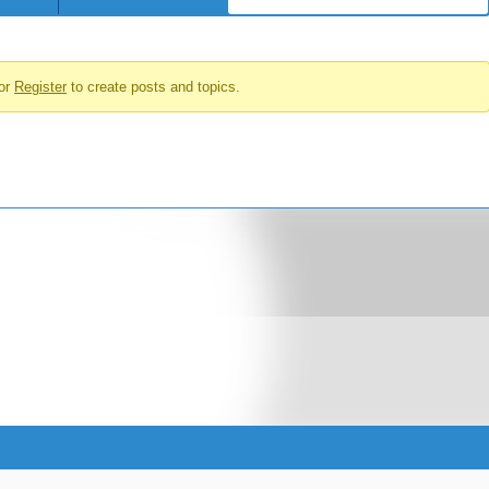
or
Register
to create posts and topics.