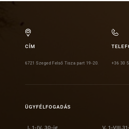
CÍM
TELEF
6721 Szeged Felső Tisza part 19-20.
+36 30 
ÜGYFÉLFOGADÁS
I. 1-IV. 30-ig
V. 1-VIII.31