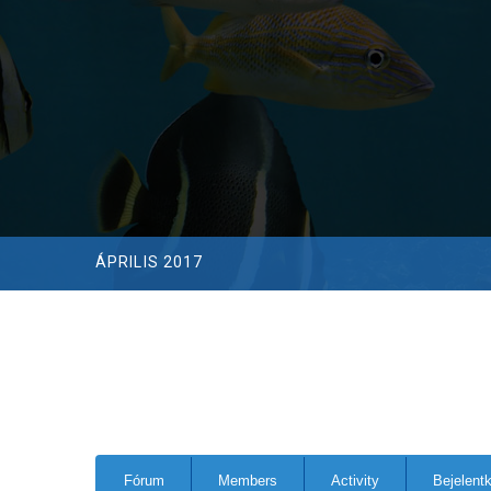
ÁPRILIS 2017
Forum
Fórum
Members
Activity
Bejelent
Navigation