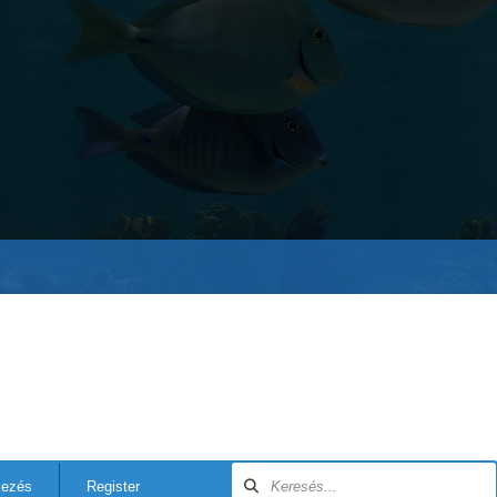
kezés
Register