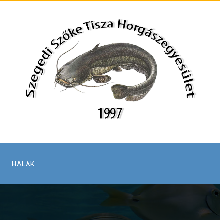
HALAK