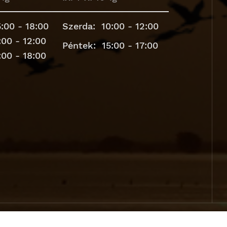
:00 - 18:00
Szerda: 10:00 - 12:00
:00 - 12:00
Péntek: 15:00 - 17:00
:00 - 18:00