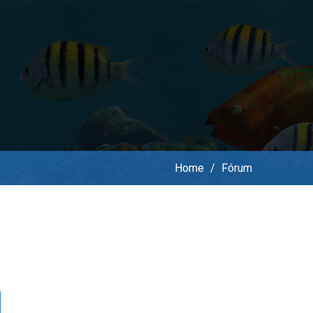
Home
/
Fórum