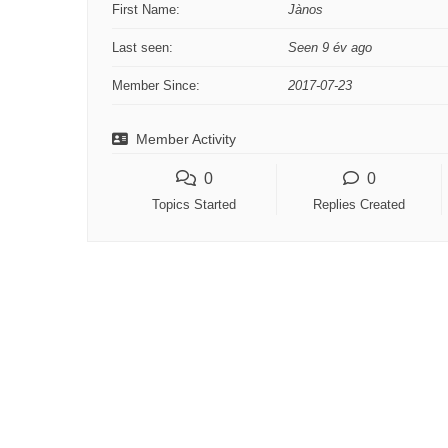
First Name:
Jànos
Last seen:
Seen 9 év ago
Member Since:
2017-07-23
Member Activity
0
0
Topics Started
Replies Created