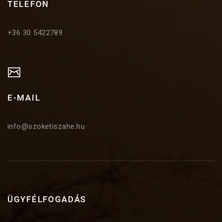
TELEFON
+36 30 5422789
E-MAIL
info@szoketiszahe.hu
ÜGYFÉLFOGADÁS