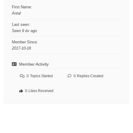
First Name:
Antal
Last seen:
Seen 9 év ago
Member Since:
2017-10-18
Member Activity
0
Topics Started
0
Replies Created
0
Likes Received