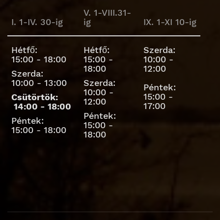
V. 1-VIII.31-
I. 1-IV. 30-ig
ig
IX. 1-XI 10-ig
Hétfő:
Hétfő:
Szerda:
15:00 - 18:00
15:00 -
10:00 -
18:00
12:00
Szerda:
10:00 - 13:00
Szerda:
Péntek:
10:00 -
15:00 -
Csütörtök:
12:00
17:00
14:00 - 18:00
Péntek:
Péntek:
15:00 -
15:00 - 18:00
18:00