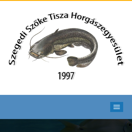
Toggle 