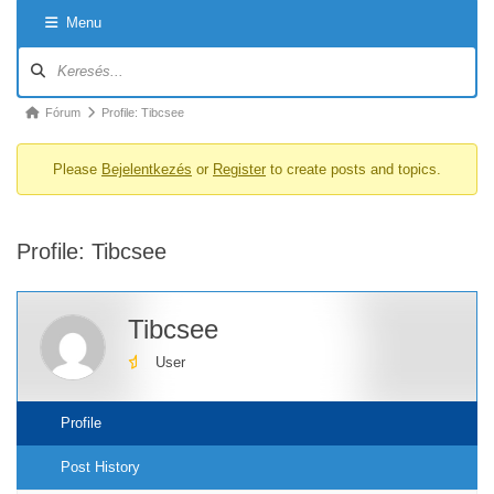
Menu
Forum
Navigation
Forum
Fórum
Profile: Tibcsee
breadcrumbs
Please
Bejelentkezés
or
Register
to create posts and topics.
-
You
are
Profile: Tibcsee
here:
Tibcsee
User
Profile
Post History