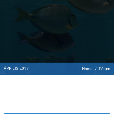
Home
/
Fórum
ÁPRILIS 2017