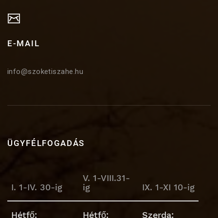
E-MAIL
info@szoketiszahe.hu
ÜGYFÉLFOGADÁS
V. 1-VIII.31-
I. 1-IV. 30-ig
ig
IX. 1-XI 10-ig
Hétfő:
Hétfő:
Szerda: