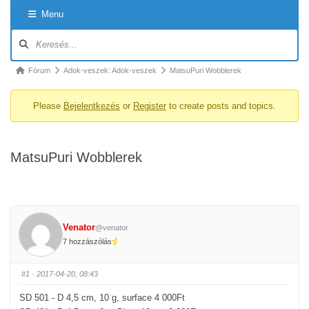
Menu
Forum
Navigation
Forum
Fórum
Adok-veszek: Adok-veszek
MatsuPuri Wobblerek
breadcrumbs
Please
Bejelentkezés
or
Register
to create posts and topics.
-
You
are
MatsuPuri Wobblerek
here:
Venator
@venator
7 hozzászólás
#1
· 2017-04-20, 08:43
SD 501 - D 4,5 cm, 10 g, surface 4 000Ft