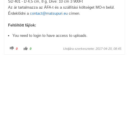
SD 401 - D 4,5 cm, 8 g, Dive: 10 cm 3 900Ft
Az ár tartalmazza az ÁFA-t és a szállítási költséget MO-n belül.
Érdeklődni a
contact@matsupuri.eu
címen.
Feltöltött fájlok:
You need to login to have access to uploads.
C
C
0
0
Utoljára szerkesztette: 2017-04-20, 08:45
l
l
i
i
c
c
k
k
f
f
o
o
r
r
t
t
h
h
u
u
m
m
b
b
s
s
d
u
o
p
w
.
n
.