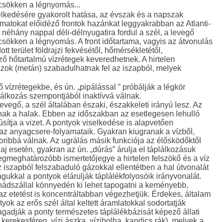
csökken a légnyomás...
elkedésére gyakorolt hatása, az évszak és a napszak
amatokat előidéző frontok hazánkat leggyakrabban az Atlanti-
t néhány nappal déli-délnyugatira fordul a szél, a levegő
sökken a légnyomás. A front időtartama, vagyis az átvonulás
t terület földrajzi fekvésétől, hőmérsékletétől,
ő hőtartalmú vízrétegek keveredhetnek. A hirtelen
k (metán) szabadulhatnak fel az iszapból, melyek
 vízrétegekbe, és ún. „pipálással ” próbálják a légkör
álkozás szempontjából inaktívvá válnak.
evegő, a szél általában északi, északkeleti irányú lesz. Az
znak a halak. Ebben az időszakban az esetlegesen lehulló
ítja a vizet. A pontyok viselkedése is alapvetően
 az anyagcsere-folyamataik. Gyakran kiugranak a vízből,
koribbá válnak. Az ugrálás másik funkciója az élősködőktől
j esetén, gyakran az ún. „dúrás” árulja el táplálkozásuk
egmeghatározóbb ismertetőjegye a hirtelen felszökő és a víz
 iszapból felszabaduló gázokkal ellentétben a hal útvonalát
gukkal a pontyok elárulják táplálékfolyosóik irányvonalát.
nádszállal könnyedén ki lehet tapogatni a keményebb,
z etetést is koncentráltabban végezhetjük. Érdekes, általam
ok az erős szél által keltett áramlatokkal sodortatják
adják a ponty természetes táplálékbázisát képező állati
kerekesféreg, vízi ászka, vízibolha, kandics rák), melyek a