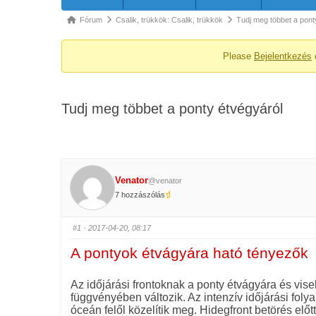
Forum
Fórum
Csalik, trükkök: Csalik, trükkök
Tudj meg többet a pon
breadcrumbs
Please
Bejelentkezés
-
You
are
Tudj meg többet a ponty étvégyáról
here:
Venator
@venator
7 hozzászólás
#1
· 2017-04-20, 08:17
A pontyok étvágyára ható tényezők
Az időjárási frontoknak a ponty étvágyára és vis
függvényében változik. Az intenzív időjárási foly
óceán felől közelítik meg. Hidegfront betörés előt