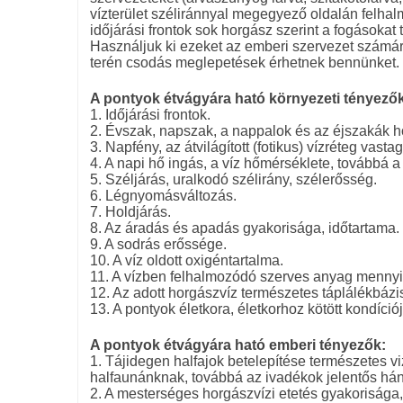
vízterület széliránnyal megegyező oldalán felhalm
időjárási frontok sok horgász szerint a fogásokat
Használjuk ki ezeket az emberi szervezet számá
terén csodás meglepetések érhetnek bennünket.
A pontyok étvágyára ható környezeti tényezők
1. Időjárási frontok.
2. Évszak, napszak, a nappalok és az éjszakák h
3. Napfény, az átvilágított (fotikus) vízréteg vast
4. A napi hő ingás, a víz hőmérséklete, továbbá 
5. Széljárás, uralkodó szélirány, szélerősség.
6. Légnyomásváltozás.
7. Holdjárás.
8. Az áradás és apadás gyakorisága, időtartama.
9. A sodrás erőssége.
10. A víz oldott oxigéntartalma.
11. A vízben felhalmozódó szerves anyag menny
12. Az adott horgászvíz természetes táplálékbázi
13. A pontyok életkora, életkorhoz kötött kondíció
A pontyok étvágyára ható emberi tényezők:
1. Tájidegen halfajok betelepítése természetes 
halfaunánknak, továbbá az ivadékok jelentős hán
2. A mesterséges horgászvízi etetés gyakorisága