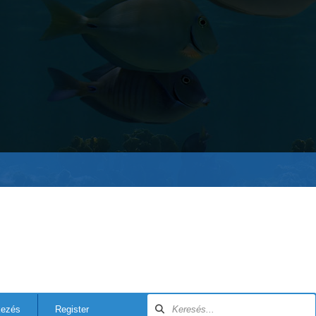
kezés
Register