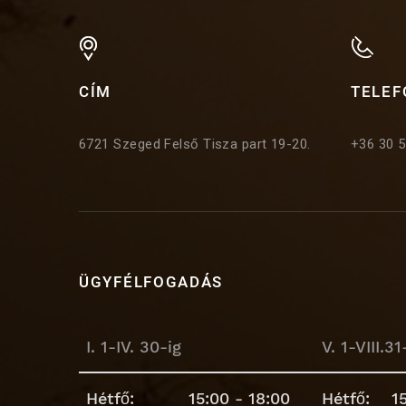
CÍM
TELEF
6721 Szeged Felső Tisza part 19-20.
+36 30 
ÜGYFÉLFOGADÁS
I. 1-IV. 30-ig
V. 1-VIII.31
Hétfő: 15:00 - 18:00
Hétfő: 15