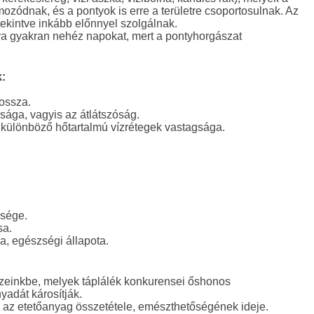
ozódnak, és a pontyok is erre a területre csoportosulnak. Az
 tekintve inkább előnnyel szolgálnak.
ra gyakran nehéz napokat, mert a pontyhorgászat
:
ossza.
agsága, vagyis az átlátszóság.
a különböző hőtartalmú vízrétegek vastagsága.
isége.
sa.
ja, egészségi állapota.
vizeinkbe, melyek táplálék konkurensei őshonos
yadát károsítják.
, az etetőanyag összetétele, emészthetőségének ideje.