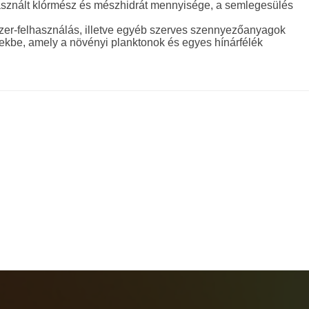
lhasznált klórmész és mészhidrát mennyisége, a semlegesülés
zer-felhasználás, illetve egyéb szerves szennyezőanyagok
zekbe, amely a növényi planktonok és egyes hínárfélék