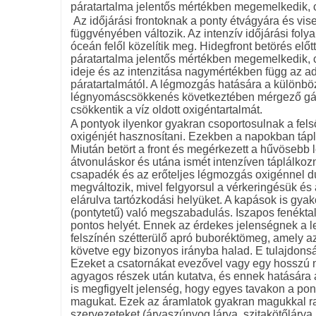
páratartalma jelentős mértékben megemelkedik, 
Az időjárási frontoknak a ponty étvágyára és vis
függvényében változik. Az intenzív időjárási foly
óceán felől közelítik meg. Hidegfront betörés előt
páratartalma jelentős mértékben megemelkedik, c
ideje és az intenzitása nagymértékben függ az adot
páratartalmától. A légmozgás hatására a különböz
légnyomáscsökkenés következtében mérgező gázo
csökkentik a víz oldott oxigéntartalmát.
A pontyok ilyenkor gyakran csoportosulnak a felső
oxigénjét hasznosítani. Ezekben a napokban tápl
Miután betört a front és megérkezett a hűvösebb l
átvonuláskor és utána ismét intenzíven táplálko
csapadék és az erőteljes légmozgás oxigénnel dús
megváltozik, mivel felgyorsul a vérkeringésük és
elárulva tartózkodási helyüket. A kapások is gya
(pontytetű) való megszabadulás. Iszapos fenéktala
pontos helyét. Ennek az érdekes jelenségnek a l
felszínén szétterülő apró buboréktömeg, amely az
követve egy bizonyos irányba halad. E tulajdonsá
Ezeket a csatornákat evezővel vagy egy hosszú 
agyagos részek után kutatva, és ennek hatására a
is megfigyelt jelenség, hogy egyes tavakon a ponty
magukat. Ezek az áramlatok gyakran magukkal rag
szervezeteket (árvaszúnyog lárva, szitakötőlárva, 