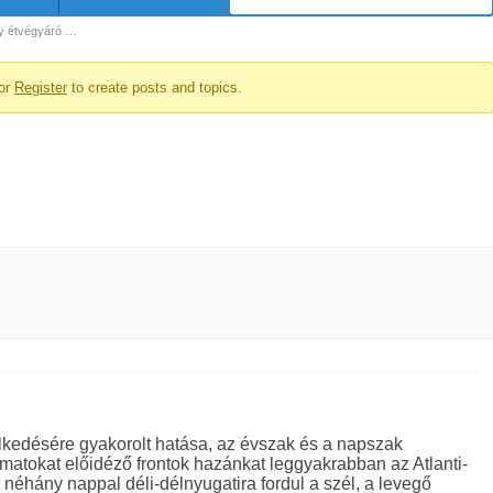
ty étvégyáró …
or
Register
to create posts and topics.
elkedésére gyakorolt hatása, az évszak és a napszak
amatokat előidéző frontok hazánkat leggyakrabban az Atlanti-
t néhány nappal déli-délnyugatira fordul a szél, a levegő