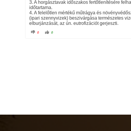
3. A horgásztavak időszakos fertőtlenítésére fe
időtartama.
4. A felelőtlen mértékű műtrágya és növényvédős
(ipari szennyvizek) beszivárgása természetes vi
elburjánzását, az ún. eutrofizációt gerjeszti.
C
C
0
0
l
l
i
i
c
c
k
k
f
f
o
o
r
r
t
t
h
h
u
u
m
m
b
b
s
s
d
u
o
p
w
.
n
.