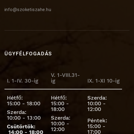
info@szoketiszahe.hu
ÜGYFÉLFOGADÁS
V. 1-VIII.31-
I. 1-IV. 30-ig
ig
IX. 1-XI 10-ig
Hétfő:
Hétfő:
Szerda:
15:00 - 18:00
15:00 -
10:00 -
18:00
12:00
Szerda:
10:00 - 13:00
Szerda:
Péntek:
10:00 -
15:00 -
Csütörtök:
12:00
17:00
14:00 - 18:00