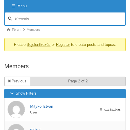
Menu
Forum
Navigation
Forum
Fórum
Members
breadcrumbs
Please
Bejelentkezés
or
Register
to create posts and topics.
-
You
are
Members
here:
Previous
Page 2 of 2
Show Filters
Mityko Istvan
0 hozzászólás
User
mokus